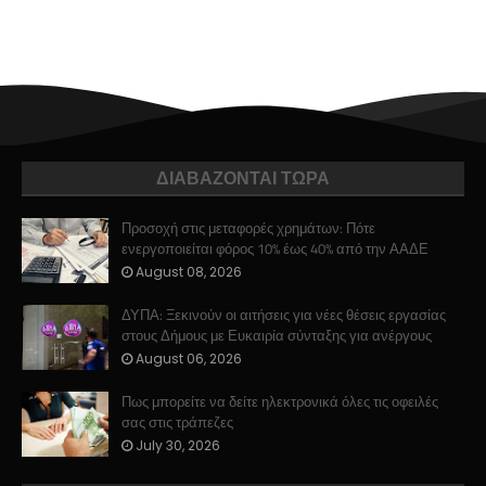
ΔΙΑΒΑΖΟΝΤΑΙ ΤΩΡΑ
Προσοχή στις μεταφορές χρημάτων: Πότε
ενεργοποιείται φόρος 10% έως 40% από την ΑΑΔΕ
August 08, 2026
ΔΥΠΑ: Ξεκινούν οι αιτήσεις για νέες θέσεις εργασίας
στους Δήμους με Ευκαιρία σύνταξης για ανέργους
August 06, 2026
Πως μπορείτε να δείτε ηλεκτρονικά όλες τις οφειλές
σας στις τράπεζες
July 30, 2026