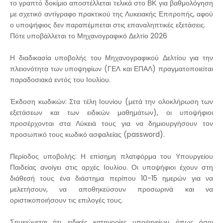
το γραπτό δοκίμιο αποστέλλεται τελικά στο ΒΚ για βαθμολόγηση
με σχετικό αντίγραφο πρακτικού της Λυκειακής Επιτροπής, αφού
ο υποψήφιος δεν παραπέμπεται στις επαναληπτικές εξετάσεις.
Πότε υποβάλλεται το Μηχανογραφικό Δελτίο 2026
Η διαδικασία υποβολής του Μηχανογραφικού Δελτίου για την
πλειονότητα των υποψηφίων (ΓΕΛ και ΕΠΑΛ) πραγματοποιείται
παραδοσιακά εντός του Ιουλίου.
Έκδοση κωδικών: Στα τέλη Ιουνίου (μετά την ολοκλήρωση των
εξετάσεων και των ειδικών μαθημάτων), οι υποψήφιοι
προσέρχονται στα Λύκειά τους για να δημιουργήσουν τον
προσωπικό τους κωδικό ασφαλείας (password).
Περίοδος υποβολής: Η επίσημη πλατφόρμα του Υπουργείου
Παιδείας ανοίγει στις αρχές Ιουλίου. Οι υποψήφιοι έχουν στη
διάθεσή τους ένα διάστημα περίπου 10-15 ημερών για να
μελετήσουν, να αποθηκεύσουν προσωρινά και να
οριστικοποιήσουν τις επιλογές τους.
Σημειώνεται ότι, ειδικές κατηγορίες υποψηφίων, όπως όσοι