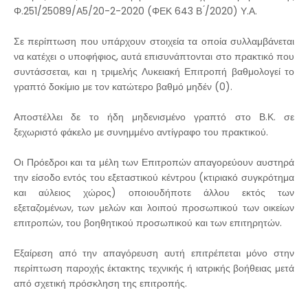
Φ.251/25089/Α5/20-2-2020 (ΦΕΚ 643 Β ́/2020) Υ.Α.
Σε περίπτωση που υπάρχουν στοιχεία τα οποία συλλαμβάνεται
να κατέχει ο υποφήφιος, αυτά επισυνάπτονται στο πρακτικό που
συντάσσεται, και η τριμελής Λυκειακή Επιτροπή βαθμολογεί το
γραπτό δοκίμιο με τον κατώτερο βαθμό μηδέν (0).
Αποστέλλει δε το ήδη μηδενισμένο γραπτό στο Β.Κ. σε
ξεχωριστό φάκελο με συνημμένο αντίγραφο του πρακτικού.
Οι Πρόεδροι και τα μέλη των Επιτροπών απαγορεύουν αυστηρά
την είσοδο εντός του εξεταστικού κέντρου (κτιριακό συγκρότημα
και αύλειος χώρος) οποιουδήποτε άλλου εκτός των
εξεταζομένων, των μελών και λοιπού προσωπικού των οικείων
επιτροπών, του βοηθητικού προσωπικού και των επιτηρητών.
Εξαίρεση από την απαγόρευση αυτή επιτρέπεται μόνο στην
περίπτωση παροχής έκτακτης τεχνικής ή ιατρικής βοήθειας μετά
από σχετική πρόσκληση της επιτροπής.