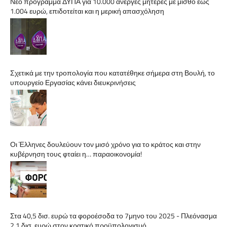
Νέο πρόγραμμα ΔΥΠΑ για 10.000 άνεργες μητέρες με μισθό έως
1.004 ευρώ, επιδοτείται και η μερική απασχόληση
Σχετικά με την τροπολογία που κατατέθηκε σήμερα στη Βουλή, το
υπουργείο Εργασίας κάνει διευκρινήσεις
Οι Έλληνες δουλεύουν τον μισό χρόνο για το κράτος και στην
κυβέρνηση τους φταίει η… παραοικονομία!
Στα 40,5 δισ. ευρώ τα φοροέσοδα το 7μηνο του 2025 - Πλεόνασμα
2,1 δισ. ευρώ στον κρατικό προϋπολογισμό