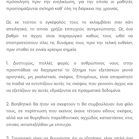
πρόσκληση πριν την ενηλικίωση, για την οποία οι μαθητές
προετοιμάζονται σκληρά καθ’ όλη τη διάρκεια της χρονιάς.
Ως εκ τούτου ο εγκέφαλός τους το εκλαμβάνει σαν κάτι
απειλητικό, το οποίο χρήζει επιτυχούς αντιμετώπισης. Ως ένα
βαθμό το άγχος είναι παραγωγικό καθώς τους ωθεί να
επιστρατεύσουν όλες τις δυνάμεις τους πριν την τελική ευθεία»,
πριν σταθεί σε εννέα κρίσιμα σημεία.
1. Δυστυχώς, πολλές φορές ο ανθρώπινος νους στην
προσπάθεια να διαχειριστεί το ζήτημα των εξετάσεων γεννά
αρνητικές, μη ρεαλιστικές σκέψεις. Επομένως, είναι απαραίτητο
τα παιδιά να εντοπίζουν αυτές τις σκέψεις που γεννούν άγχος και
να εξετάζουν αν αυτές εδράζονται σε πραγματικά δεδομένα.
2. Βοηθητικό θα ήταν να σκεφτούν τι θα συμβούλευαν ένα φίλο
τους, σε περίπτωση που εκείνος έκανε τέτοιου είδους σκέψεις,
αλλά και να θυμηθούν παρελθοντικές αγχώδεις καταστάσεις στις
οποίες ανταπεξήλθαν με επιτυχία.
3. Σημαντικό είναι να θυμούνται ότι οι εξετάσεις είναι απλά ένα