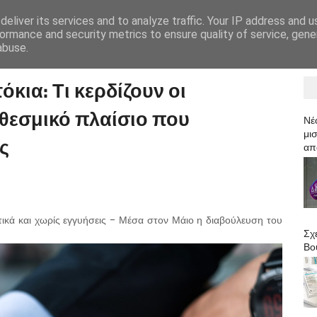
eliver its services and to analyze traffic. Your IP address and 
HOME
ormance and security metrics to ensure quality of service, gen
abuse.
κια: Τι κερδίζουν οι
 θεσμικό πλαίσιο που
Νέ
μισ
ς
απ
ωτικά και χωρίς εγγυήσεις - Μέσα στον Μάιο η διαβούλευση του
Σχ
Βο