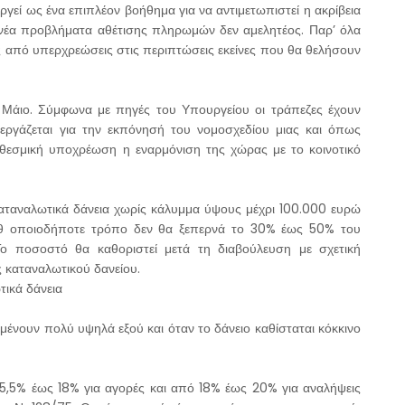
υργεί ως ένα επιπλέον βοήθημα για να αντιμετωπιστεί η ακρίβεια
 νέα προβλήματα αθέτισης πληρωμών δεν αμελητέος. Παρ’ όλα
ς από υπερχρεώσεις στις περιπτώσεις εκείνες που θα θελήσουν
 Μάιο. Σύμφωνα με πηγές του Υπουργείου οι τράπεζες έχουν
ργάζεται για την εκπόνησή του νομοσχεδίου μιας και όπως
εσμική υποχρέωση η εναρμόνιση της χώρας με το κοινοτικό
καταναλωτικά δάνεια χωρίς κάλυμμα ύψους μέχρι 100.000 ευρώ
αθ οποιοδήποτε τρόπο δεν θα ξεπερνά το 30% έως 50% του
ο ποσοστό θα καθοριστεί μετά τη διαβούλευση με σχετική
ς καταναλωτικού δανείου.
τικά δάνεια
αμένουν πολύ υψηλά εξού και όταν το δάνειο καθίσταται κόκκινο
ό 15,5% έως 18% για αγορές και από 18% έως 20% για αναλήψεις