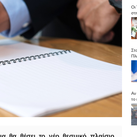
Οι
στ
Στ
Πλ
Αν
το
ια θα θέσει το νέο θεσμικό πλαίσιο