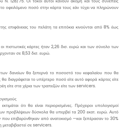
 Ν. 128/75. Οι τόκοι αυτοί κάνουν ακόμη και τους συνεπείς
το οφειλόμενο ποσό στην κάρτα τους εάν τύχει να πληρώνουν
της επιφάνειας του πελάτη τα επιτόκια κινούνται από 8% έως
ι πιστωτικές κάρτες ήταν 2,26 δισ. ευρώ και των σύνολο των
έρχονταν σε 8,53 δισ. ευρώ.
ο των δανείων θα ξεπερνά το ποσοστό του κεφαλαίου που θα
θα διαγράφεται το υπέρτερο ποσό είτε αυτό αφορά κάρτες είτε
έη είτε στα χέρια των τραπεζών είτε των servicers.
λογισμούς
κτιμάται ότι θα είναι περιορισμένες. Πρόχειροι υπολογισμοί
των προβλέψεων δύσκολα θα υπερβεί τα 200 εκατ. ευρώ. Αυτό
ίων που επιβαρύνθηκαν από ανατοκισμό —και ξεπέρασαν το 30%
 μεταβιβαστεί σε servicers.