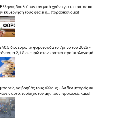
 Έλληνες δουλεύουν τον μισό χρόνο για το κράτος και
ην κυβέρνηση τους φταίει η… παραοικονομία!
α 40,5 δισ. ευρώ τα φοροέσοδα το 7μηνο του 2025 -
εόνασμα 2,1 δισ. ευρώ στον κρατικό προϋπολογισμό
 μπορείς, να βοηθάς τους άλλους - Αν δεν μπορείς να
 κάνεις αυτό, τουλάχιστον μην τους προκαλείς κακό!