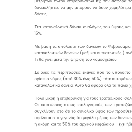
μετρητών πλέον επιβαρύνσεων πχ. την εισφορά του
δανειολήπτες να μην μπορούν να δουν χαμηλότερα 
δόσεις.
Στα καταναλωτικά δάνεια αναλόγως του ύψους και 
15%.
Με βάση τα υπόλοιπα των δανείων το Φεβρουάριο, ο
καταναλωτικών δανείων (μαζί και οι πιστωτικές ) αν
Τι θα γίνει μετά την ψήφιση του νομοσχεδίου
Σε όλες τις περιπτώσεις εκείνες που το υπόλοιπ
ορίσει ο νόμος (από 30% έως 50%) τότε αυτομάτως 
καταναλωτικά δάνεια. Αυτό θα αφορά όλα τα παλιά χρ
Πολύ μικρή η επιβάρυνση για τους τραπεζικούς ισο
Οι επιπτώσεις στους ισολογισμούς των τραπεζών ε
συγκλίνουν στο ότι το συνολικό ύψος των πρόσθε
οφείλεται στο γεγονός ότι μεγάλο μέρος των δανε
ή ακόμη και το 50% του αρχικού κεφαλαίου— έχει ήδη