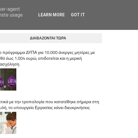
user-agent
ΛΟΓΙΣΤΙΚΟ ΓΡΑΦΕΙΟ ΑΝΩ ΛΙΟΣΙΑ | ΚΡΥΣΤΑΛΛΗΣ ΙΩΣΗΦ
erate usage
LEARN MORE
GOT IT
ΔΙΑΒΑΖΟΝΤΑΙ ΤΩΡΑ
ο πρόγραμμα ΔΥΠΑ για 10.000 άνεργες μητέρες με
θό έως 1.004 ευρώ, επιδοτείται και η μερική
ασχόληση
ετικά με την τροπολογία που κατατέθηκε σήμερα στη
υλή, το υπουργείο Εργασίας κάνει διευκρινήσεις