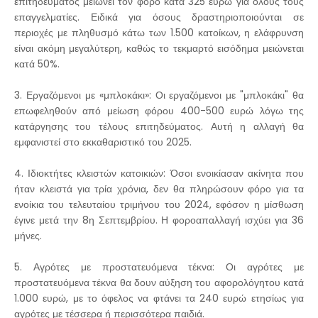
επιτηδεύματος μειώνει τον φόρο κατά 325 ευρώ για όλους τους
επαγγελματίες. Ειδικά για όσους δραστηριοποιούνται σε
περιοχές με πληθυσμό κάτω των 1.500 κατοίκων, η ελάφρυνση
είναι ακόμη μεγαλύτερη, καθώς το τεκμαρτό εισόδημα μειώνεται
κατά 50%.
3. Εργαζόμενοι με «μπλοκάκι»: Οι εργαζόμενοι με "μπλοκάκι" θα
επωφεληθούν από μείωση φόρου 400-500 ευρώ λόγω της
κατάργησης του τέλους επιτηδεύματος. Αυτή η αλλαγή θα
εμφανιστεί στο εκκαθαριστικό του 2025.
4. Ιδιοκτήτες κλειστών κατοικιών: Όσοι ενοικίασαν ακίνητα που
ήταν κλειστά για τρία χρόνια, δεν θα πληρώσουν φόρο για τα
ενοίκια του τελευταίου τριμήνου του 2024, εφόσον η μίσθωση
έγινε μετά την 8η Σεπτεμβρίου. Η φοροαπαλλαγή ισχύει για 36
μήνες.
5. Αγρότες με προστατευόμενα τέκνα: Οι αγρότες με
προστατευόμενα τέκνα θα δουν αύξηση του αφορολόγητου κατά
1.000 ευρώ, με το όφελος να φτάνει τα 240 ευρώ ετησίως για
αγρότες με τέσσερα ή περισσότερα παιδιά.