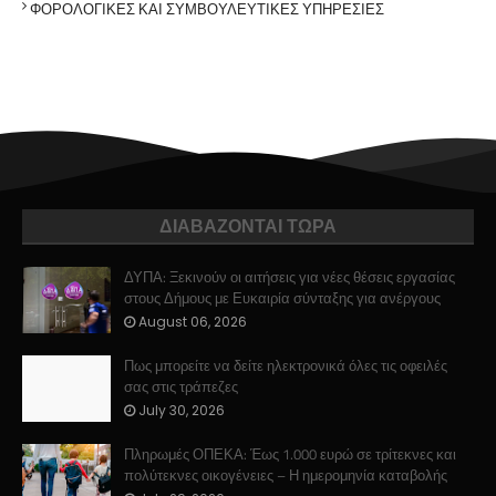
ΦΟΡΟΛΟΓΙΚΕΣ ΚΑΙ ΣΥΜΒΟΥΛΕΥΤΙΚΕΣ ΥΠΗΡΕΣΙΕΣ
ΔΙΑΒΑΖΟΝΤΑΙ ΤΩΡΑ
ΔΥΠΑ: Ξεκινούν οι αιτήσεις για νέες θέσεις εργασίας
στους Δήμους με Ευκαιρία σύνταξης για ανέργους
August 06, 2026
Πως μπορείτε να δείτε ηλεκτρονικά όλες τις οφειλές
σας στις τράπεζες
July 30, 2026
Πληρωμές ΟΠΕΚΑ: Έως 1.000 ευρώ σε τρίτεκνες και
πολύτεκνες οικογένειες – Η ημερομηνία καταβολής