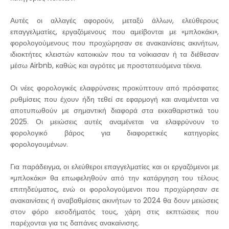
Αυτές οι αλλαγές αφορούν, μεταξύ άλλων, ελεύθερους
επαγγελματίες, εργαζόμενους που αμείβονται με «μπλοκάκι»,
φορολογούμενους που προχώρησαν σε ανακαινίσεις ακινήτων,
ιδιοκτήτες κλειστών κατοικιών που τα νοίκιασαν ή τα διέθεσαν
μέσω Airbnb, καθώς και αγρότες με προστατευόμενα τέκνα.
Οι νέες φορολογικές ελαφρύνσεις προκύπτουν από πρόσφατες
ρυθμίσεις που έχουν ήδη τεθεί σε εφαρμογή και αναμένεται να
αποτυπωθούν με σημαντική διαφορά στα εκκαθαριστικά του
2025. Οι μειώσεις αυτές αναμένεται να ελαφρύνουν το
φορολογικό βάρος για διαφορετικές κατηγορίες
φορολογουμένων.
Για παράδειγμα, οι ελεύθεροι επαγγελματίες και οι εργαζόμενοι με
«μπλοκάκι» θα επωφεληθούν από την κατάργηση του τέλους
επιτηδεύματος, ενώ οι φορολογούμενοι που προχώρησαν σε
ανακαινίσεις ή αναβαθμίσεις ακινήτων το 2024 θα δουν μειώσεις
στον φόρο εισοδήματός τους, χάρη στις εκπτώσεις που
παρέχονται για τις δαπάνες ανακαίνισης.