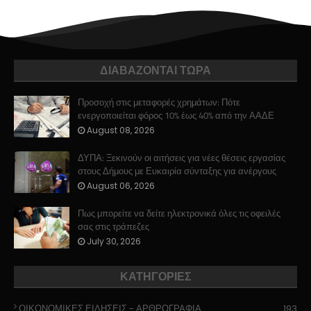
ΔΙΑΒΑΖΟΝΤΑΙ ΤΩΡΑ
Προσοχή στις μεταφορές χρημάτων: Πότε
ενεργοποιείται φόρος 10% έως 40% από την ΑΑΔΕ
August 08, 2026
ΔΥΠΑ: Ξεκινούν οι αιτήσεις για νέες θέσεις εργασίας
στους Δήμους με Ευκαιρία σύνταξης για ανέργους
August 06, 2026
Πως μπορείτε να δείτε ηλεκτρονικά όλες τις οφειλές
σας στις τράπεζες
July 30, 2026
ΚΑΤΗΓΟΡΙΕΣ
ΟΙΚΟΝΟΜΙΚΕΣ ΕΙΔΗΣΕΙΣ - ΑΡΘΡΟΓΡΑΦΙΑ
193