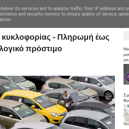
eliver its services and to analyze traffic. Your IP address and 
HOME
ormance and security metrics to ensure quality of service, gen
abuse.
η κυκλοφορίας - Πληρωμή έως
αλογικό πρόστιμο
Νέ
μισ
απ
Σχ
Βο