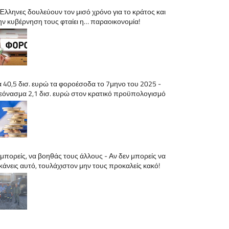
 Έλληνες δουλεύουν τον μισό χρόνο για το κράτος και
ην κυβέρνηση τους φταίει η… παραοικονομία!
α 40,5 δισ. ευρώ τα φοροέσοδα το 7μηνο του 2025 -
εόνασμα 2,1 δισ. ευρώ στον κρατικό προϋπολογισμό
 μπορείς, να βοηθάς τους άλλους - Αν δεν μπορείς να
 κάνεις αυτό, τουλάχιστον μην τους προκαλείς κακό!