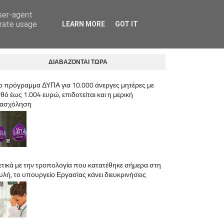
user-agent
ΛΟΓΙΣΤΙΚΟ ΓΡΑΦΕΙΟ ΑΝΩ ΛΙΟΣΙΑ | ΚΡΥΣΤΑΛΛΗΣ ΙΩΣΗΦ
erate usage
LEARN MORE
GOT IT
ΔΙΑΒΑΖΟΝΤΑΙ ΤΩΡΑ
ο πρόγραμμα ΔΥΠΑ για 10.000 άνεργες μητέρες με
θό έως 1.004 ευρώ, επιδοτείται και η μερική
ασχόληση
ετικά με την τροπολογία που κατατέθηκε σήμερα στη
υλή, το υπουργείο Εργασίας κάνει διευκρινήσεις