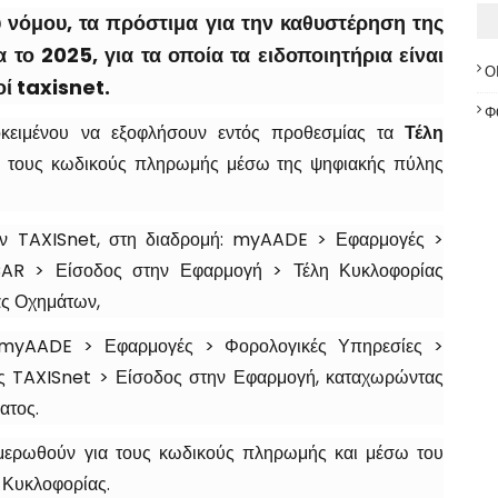
υ νόμου, τα
πρόστιμα
για την καθυστέρηση της
το 2025, για τα οποία τα ειδοποιητήρια είναι
Ο
οί taxisnet.
Φ
οκειμένου να εξοφλήσουν εντός προθεσμίας τα
Τέλη
α τους κωδικούς πληρωμής μέσω της ψηφιακής πύλης
ν TAXISnet, στη διαδρομή: myAADE > Εφαρμογές >
AR > Είσοδος στην Εφαρμογή > Τέλη Κυκλοφορίας
ας Οχημάτων,
: myAADE > Εφαρμογές > Φορολογικές Υπηρεσίες >
ύς TAXISnet > Είσοδος στην Εφαρμογή, καταχωρώντας
ατος.
ημερωθούν για τους κωδικούς πληρωμής και μέσω του
Κυκλοφορίας.