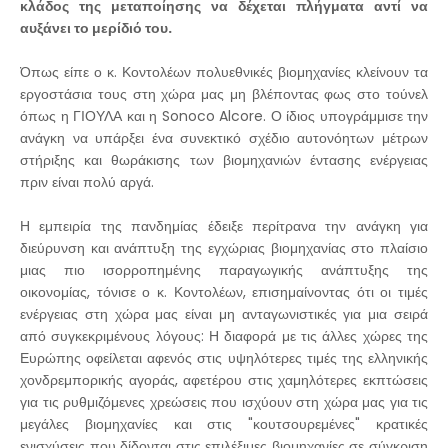
κλάδος της μεταποίησης να δέχεται πλήγματα αντί να
αυξάνει το μερίδιό του.
Όπως είπε ο κ. Κοντολέων πολυεθνικές βιομηχανίες κλείνουν τα
εργοστάσια τους στη χώρα μας μη βλέποντας φως στο τούνελ
όπως η ΓΙΟΥΛΑ και η Sonoco Alcore. Ο ίδιος υπογράμμισε την
ανάγκη να υπάρξει ένα συνεκτικό σχέδιο αυτονόητων μέτρων
στήριξης και θωράκισης των βιομηχανιών έντασης ενέργειας
πριν είναι πολύ αργά.
Η εμπειρία της πανδημίας έδειξε περίτρανα την ανάγκη για
διεύρυνση και ανάπτυξη της εγχώριας βιομηχανίας στο πλαίσιο
μιας πιο ισορροπημένης παραγωγικής ανάπτυξης της
οικονομίας, τόνισε ο κ. Κοντολέων, επισημαίνοντας ότι οι τιμές
ενέργειας στη χώρα μας είναι μη ανταγωνιστικές για μια σειρά
από συγκεκριμένους λόγους: Η διαφορά με τις άλλες χώρες της
Ευρώπης οφείλεται αφενός στις υψηλότερες τιμές της ελληνικής
χονδρεμπορικής αγοράς, αφετέρου στις χαμηλότερες εκπτώσεις
για τις ρυθμιζόμενες χρεώσεις που ισχύουν στη χώρα μας για τις
μεγάλες βιομηχανίες και στις "κουτσουρεμένες" κρατικές
ενισχύσεις που δίδονται στις επιλέξιμες βιομηχανίες σε σύγκριση