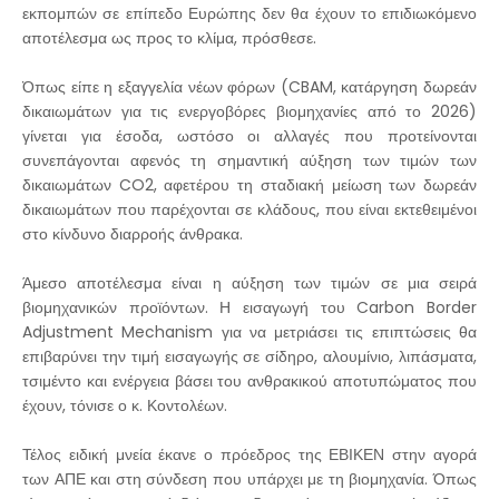
εκπομπών σε επίπεδο Ευρώπης δεν θα έχουν το επιδιωκόμενο
αποτέλεσμα ως προς το κλίμα, πρόσθεσε.
Όπως είπε η εξαγγελία νέων φόρων (CBAM, κατάργηση δωρεάν
δικαιωμάτων για τις ενεργοβόρες βιομηχανίες από το 2026)
γίνεται για έσοδα, ωστόσο οι αλλαγές που προτείνονται
συνεπάγονται αφενός τη σημαντική αύξηση των τιμών των
δικαιωμάτων CO2, αφετέρου τη σταδιακή μείωση των δωρεάν
δικαιωμάτων που παρέχονται σε κλάδους, που είναι εκτεθειμένοι
στο κίνδυνο διαρροής άνθρακα.
Άμεσο αποτέλεσμα είναι η αύξηση των τιμών σε μια σειρά
βιομηχανικών προϊόντων. Η εισαγωγή του Carbon Border
Adjustment Mechanism για να μετριάσει τις επιπτώσεις θα
επιβαρύνει την τιμή εισαγωγής σε σίδηρο, αλουμίνιο, λιπάσματα,
τσιμέντο και ενέργεια βάσει του ανθρακικού αποτυπώματος που
έχουν, τόνισε ο κ. Κοντολέων.
Τέλος ειδική μνεία έκανε ο πρόεδρος της ΕΒΙΚΕΝ στην αγορά
των ΑΠΕ και στη σύνδεση που υπάρχει με τη βιομηχανία. Όπως