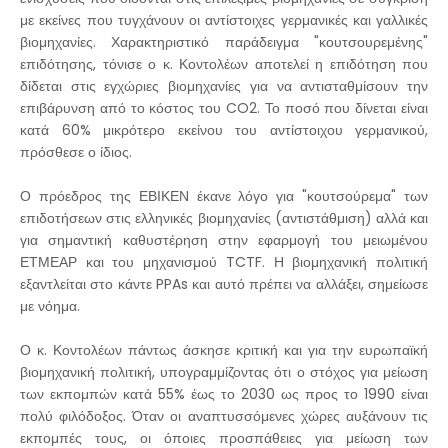
με εκείνες που τυγχάνουν οι αντίστοιχες γερμανικές και γαλλικές
βιομηχανίες. Χαρακτηριστικό παράδειγμα "κουτσουρεμένης"
επιδότησης, τόνισε ο κ. Κοντολέων αποτελεί η επιδότηση που
δίδεται στις εγχώριες βιομηχανίες για να αντισταθμίσουν την
επιβάρυνση από το κόστος του CO2. Το ποσό που δίνεται είναι
κατά 60% μικρότερο εκείνου του αντίστοιχου γερμανικού,
πρόσθεσε ο ίδιος.
Ο πρόεδρος της ΕΒΙΚΕΝ έκανε λόγο για "κουτσούρεμα" των
επιδοτήσεων στις ελληνικές βιομηχανίες (αντιστάθμιση) αλλά και
για σημαντική καθυστέρηση στην εφαρμογή του μειωμένου
ΕΤΜΕΑΡ και του μηχανισμού TCTF. Η βιομηχανική πολιτική
εξαντλείται στο κάντε PPAs και αυτό πρέπει να αλλάξει, σημείωσε
με νόημα.
Ο κ. Κοντολέων πάντως άσκησε κριτική και για την ευρωπαϊκή
βιομηχανική πολιτική, υπογραμμίζοντας ότι ο στόχος για μείωση
των εκπομπών κατά 55% έως το 2030 ως προς το 1990 είναι
πολύ φιλόδοξος. Όταν οι αναπτυσσόμενες χώρες αυξάνουν τις
εκπομπές τους, οι όποιες προσπάθειες για μείωση των