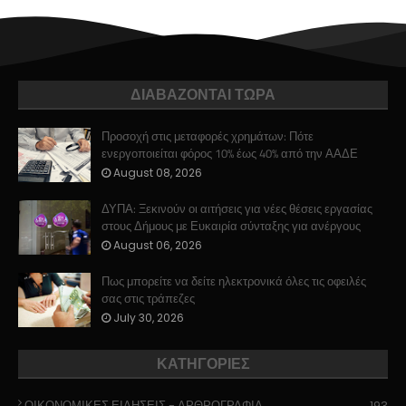
ΔΙΑΒΑΖΟΝΤΑΙ ΤΩΡΑ
Προσοχή στις μεταφορές χρημάτων: Πότε
ενεργοποιείται φόρος 10% έως 40% από την ΑΑΔΕ
August 08, 2026
ΔΥΠΑ: Ξεκινούν οι αιτήσεις για νέες θέσεις εργασίας
στους Δήμους με Ευκαιρία σύνταξης για ανέργους
August 06, 2026
Πως μπορείτε να δείτε ηλεκτρονικά όλες τις οφειλές
σας στις τράπεζες
July 30, 2026
ΚΑΤΗΓΟΡΙΕΣ
ΟΙΚΟΝΟΜΙΚΕΣ ΕΙΔΗΣΕΙΣ - ΑΡΘΡΟΓΡΑΦΙΑ
193