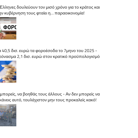
 Έλληνες δουλεύουν τον μισό χρόνο για το κράτος και
ην κυβέρνηση τους φταίει η… παραοικονομία!
α 40,5 δισ. ευρώ τα φοροέσοδα το 7μηνο του 2025 -
εόνασμα 2,1 δισ. ευρώ στον κρατικό προϋπολογισμό
 μπορείς, να βοηθάς τους άλλους - Αν δεν μπορείς να
 κάνεις αυτό, τουλάχιστον μην τους προκαλείς κακό!