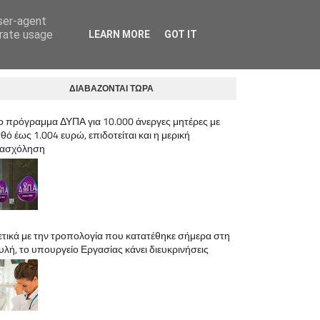
user-agent
ΛΟΓΙΣΤΙΚΟ ΓΡΑΦΕΙΟ ΑΝΩ ΛΙΟΣΙΑ | ΚΡΥΣΤΑΛΛΗΣ ΙΩΣΗΦ
erate usage
LEARN MORE
GOT IT
ΔΙΑΒΑΖΟΝΤΑΙ ΤΩΡΑ
ο πρόγραμμα ΔΥΠΑ για 10.000 άνεργες μητέρες με
θό έως 1.004 ευρώ, επιδοτείται και η μερική
ασχόληση
ετικά με την τροπολογία που κατατέθηκε σήμερα στη
υλή, το υπουργείο Εργασίας κάνει διευκρινήσεις