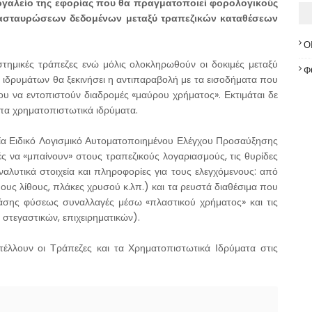
 εργαλείο της εφορίας που θα πραγματοποιεί φορολογικούς
διασταυρώσεων δεδομένων μεταξύ τραπεζικών καταθέσεων
Ο
τημικές τράπεζες ενώ μόλις ολοκληρωθούν οι δοκιμές μεταξύ
Φ
ιδρυμάτων θα ξεκινήσει η αντιπαραβολή με τα εισοδήματα που
ου να εντοπιστούν διαδρομές «μαύρου χρήματος». Εκτιμάται δε
οιπα χρηματοπιστωτικά ιδρύματα.
μασία Ειδικό Λογισμικό Αυτοματοποιημένου Ελέγχου Προσαύξησης
 να «μπαίνουν» στους τραπεζικούς λογαριασμούς, τις θυρίδες
ναλυτικά στοιχεία και πληροφορίες για τους ελεγχόμενους: από
μους λίθους, πλάκες χρυσού κ.λπ.) και τα ρευστά διαθέσιμα που
πάσης φύσεως συναλλαγές μέσω «πλαστικού χρήματος» και τις
στεγαστικών, επιχειρηματικών).
τέλλουν οι Τράπεζες και τα Χρηματοπιστωτικά Ιδρύματα στις