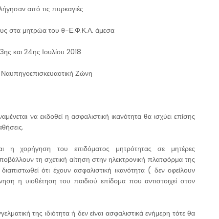
λήγησαν από τις πυρκαγιές
ους στα μητρώα του θ-Ε.Φ.Κ.Α. άμεσα
3ης και 24ης Ιουλίου 2018
, Ναυπηγοεπισκευαοτική Ζώνη
ένεται να εκδοθεί η ασφαλιστική ικανότητα θα ισχύει επίσης
αθήσεις.
ται η χορήγηση του επιδόματος μητρότητας σε μητέρες
ποβάλλουν τη σχετική αίτηση στην ηλεκτρονική πλατφόρμα της
διαπιστωθεί ότι έχουν ασφαλιστική ικανότητα ( δεν οφείλουν
νηση η υιοθέτηση του παιδιού επίδομα που αντιστοιχεί στον
λματική της ιδιότητα ή δεν είναι ασφαλιστικά ενήμερη τότε θα