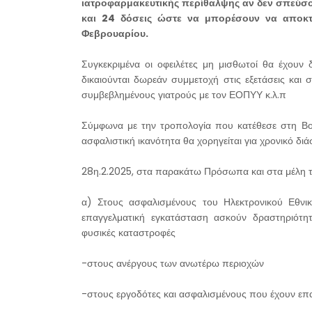
ιατροφαρμακευτικής περίθαλψης αν δεν σπεύσο
και 24 δόσεις ώστε να μπορέσουν να αποκτ
Φεβρουαρίου.
Συγκεκριμένα οι οφειλέτες μη μισθωτοί θα έχουν
δικαιούνται δωρεάν συμμετοχή στις εξετάσεις και 
συμβεβλημένους γιατρούς με τον ΕΟΠΥΥ κ.λ.π
Σύμφωνα με την τροπολογία που κατέθεσε στη Βο
ασφαλιστική ικανότητα θα χορηγείται για χρονικό δι
28η.2.2025, στα παρακάτω Πρόσωπα και στα μέλη τ
α) Στους ασφαλισμένους του Ηλεκτρονικού Εθνι
επαγγελματική εγκατάσταση ασκούν δραστηριότητα
φυσικές καταστροφές
-στους ανέργους των ανωτέρω περιοχών
-στους εργοδότες και ασφαλισμένους που έχουν επ