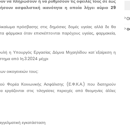
υν να πληρώσουν ή να ρυθμίσουν τις οφειλές τους σε έως
ήσουν ασφαλιστική ικανότητα η οποία λήγει αύριο 29
Ο
 δικαίωμα πρόσβασης στις δημόσιες δομές υγείας αλλά δε θα
Φ
στα φάρμακα όταν επισκέπτονται παρόχους υγείας, φαρμακεία,
υλή η Υπουργός Εργασίας Δόμνα Μιχαηλίδου κατ΄εξαίρεση η
άστημα από Ιη.3.2024 μέχρι
ων οικογενειών τους:
κού Φορέα Κοινωνικής Ασφάλισης (Ε.Φ.Κ.Α.) που διατηρούν
 εργάζονται στις τιληγείσες περιοχές από θεομηνίες άλλες
αγγελματική εγκατάσταση