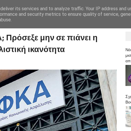
eliver its services and to analyze traffic. Your IP address and 
HOME
ormance and security metrics to ensure quality of service, gen
abuse.
; Πρόσεξε μην σε πιάνει η
λιστική ικανότητα
Νέ
μισ
απ
Σχ
Βο