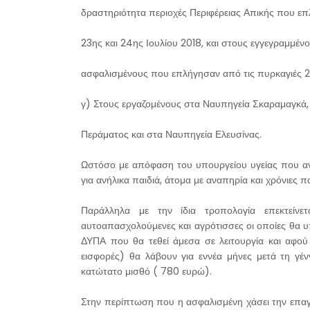
δραστηριότητα περιοχές Περιφέρειας Απικής που επ
23ης και 24ης Ιουλίου 2018, και στους εγγεγραμμέν
ασφαλισμένους που επλήγησαν από τις πυρκαγιές 2
γ) Στους εργαζομένους στα Ναυπηγεία Σκαραμαγκά
Περάματος και στα Ναυπηγεία Ελευσίνας.
Ωστόσο με απόφαση του υπουργείου υγείας που αναμ
για ανήλικα παιδιά, άτομα με αναπηρία και χρόνιες π
Παράλληλα με την ίδια τροπολογία επεκτείνε
αυτοαπασχολούμενες και αγρότισσες οι οποίες θα υ
ΔΥΠΑ που θα τεθεί άμεσα σε λειτουργία και αφού 
εισφορές) θα λάβουν για εννέα μήνες μετά τη γέν
κατώτατο μισθό ( 780 ευρώ).
Στην περίπτωση που η ασφαλισμένη χάσει την επαγγε