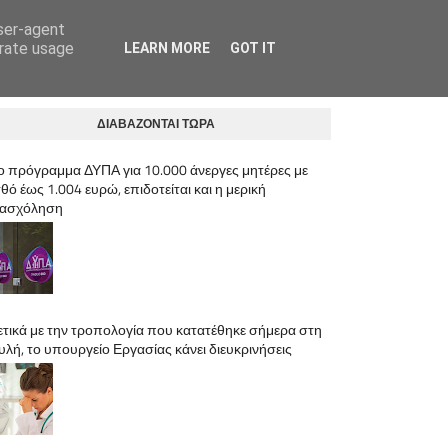
user-agent
ΛΟΓΙΣΤΙΚΟ ΓΡΑΦΕΙΟ ΑΝΩ ΛΙΟΣΙΑ | ΚΡΥΣΤΑΛΛΗΣ ΙΩΣΗΦ
erate usage
LEARN MORE
GOT IT
ΔΙΑΒΑΖΟΝΤΑΙ ΤΩΡΑ
ο πρόγραμμα ΔΥΠΑ για 10.000 άνεργες μητέρες με
θό έως 1.004 ευρώ, επιδοτείται και η μερική
ασχόληση
ετικά με την τροπολογία που κατατέθηκε σήμερα στη
υλή, το υπουργείο Εργασίας κάνει διευκρινήσεις