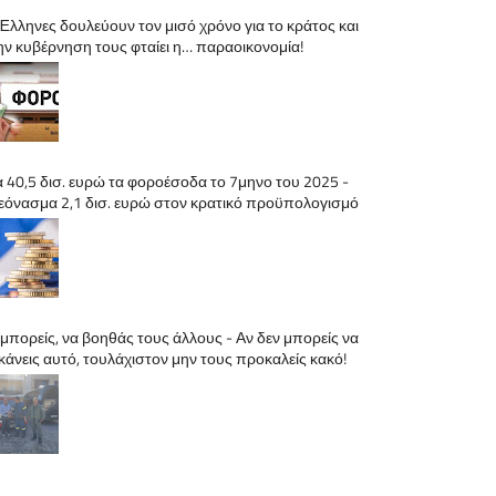
 Έλληνες δουλεύουν τον μισό χρόνο για το κράτος και
ην κυβέρνηση τους φταίει η… παραοικονομία!
α 40,5 δισ. ευρώ τα φοροέσοδα το 7μηνο του 2025 -
εόνασμα 2,1 δισ. ευρώ στον κρατικό προϋπολογισμό
 μπορείς, να βοηθάς τους άλλους - Αν δεν μπορείς να
 κάνεις αυτό, τουλάχιστον μην τους προκαλείς κακό!