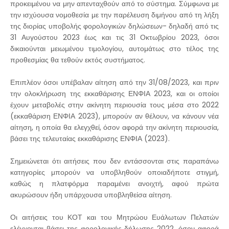
προκειμένου να μην απενταχθούν από το σύστημα. Σύμφωνα με
την ισχύουσα νομοθεσία με την παρέλευση διμήνου από τη λήξη
της διορίας υποβολής φορολογικών δηλώσεων- δηλαδή από τις
31 Αυγούστου 2023 έως και τις 31 Οκτωβρίου 2023, όσοι
δικαιούνται μειωμένου τιμολογίου, αυτομάτως στο τέλος της
προθεσμίας θα τεθούν εκτός συστήματος.
Επιπλέον όσοι υπέβαλαν αίτηση από την 31/08/2023, και πριν
την ολοκλήρωση της εκκαθάρισης ΕΝΦΙΑ 2023, και οι οποίοι
έχουν μεταβολές στην ακίνητη περιουσία τους μέσα στο 2022
(εκκαθάριση ΕΝΦΙΑ 2023), μπορούν αν θέλουν, να κάνουν νέα
αίτηση, η οποία θα ελεγχθεί, όσον αφορά την ακίνητη περιουσία,
βάσει της τελευταίας εκκαθάρισης ΕΝΦΙΑ (2023).
Σημειώνεται ότι αιτήσεις που δεν εντάσσονται στις παραπάνω
κατηγορίες μπορούν να υποβληθούν οποιαδήποτε στιγμή,
καθώς η πλατφόρμα παραμένει ανοιχτή, αφού πρώτα
ακυρώσουν ήδη υπάρχουσα υποβληθείσα αίτηση.
Οι αιτήσεις του ΚΟΤ και του Μητρώου Ευάλωτων Πελατών
ελέγχονται βάσει της φορολογικής δήλωσης 2022, όσον αφορά