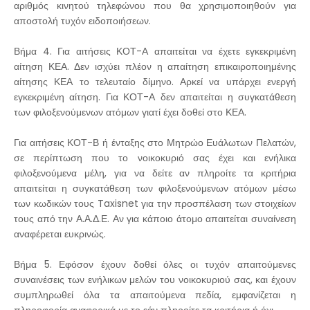
αριθμός κινητού τηλεφώνου που θα χρησιμοποιηθούν για
αποστολή τυχόν ειδοποιήσεων.
Βήμα 4. Για αιτήσεις ΚΟΤ-Α απαιτείται να έχετε εγκεκριμένη
αίτηση ΚΕΑ. Δεν ισχύει πλέον η απαίτηση επικαιροποιημένης
αίτησης ΚΕΑ το τελευταίο δίμηνο. Αρκεί να υπάρχει ενεργή
εγκεκριμένη αίτηση. Για ΚΟΤ-Α δεν απαιτείται η συγκατάθεση
των φιλοξενούμενων ατόμων γιατί έχει δοθεί στο ΚΕΑ.
Για αιτήσεις ΚΟΤ-Β ή ένταξης στο Μητρώο Ευάλωτων Πελατών,
σε περίπτωση που το νοικοκυριό σας έχει και ενήλικα
φιλοξενούμενα μέλη, για να δείτε αν πληροίτε τα κριτήρια
απαιτείται η συγκατάθεση των φιλοξενούμενων ατόμων μέσω
των κωδικών τους Taxisnet για την προσπέλαση των στοιχείων
τους από την Α.Α.Δ.Ε. Αν για κάποιο άτομο απαιτείται συναίνεση
αναφέρεται ευκρινώς.
Βήμα 5. Εφόσον έχουν δοθεί όλες οι τυχόν απαιτούμενες
συναινέσεις των ενήλικων μελών του νοικοκυριού σας, και έχουν
συμπληρωθεί όλα τα απαιτούμενα πεδία, εμφανίζεται η