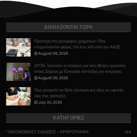
ΔΙΑΒΑΖΟΝΤΑΙ ΤΩΡΑ
Προσοχή στις μεταφορές χρημάτων: Πότε
ενεργοποιείται φόρος 10% έως 40% από την ΑΑΔΕ
August 08, 2026
ΔΥΠΑ: Ξεκινούν οι αιτήσεις για νέες θέσεις εργασίας
στους Δήμους με Ευκαιρία σύνταξης για ανέργους
August 06, 2026
Πως μπορείτε να δείτε ηλεκτρονικά όλες τις οφειλές
σας στις τράπεζες
July 30, 2026
ΚΑΤΗΓΟΡΙΕΣ
ΟΙΚΟΝΟΜΙΚΕΣ ΕΙΔΗΣΕΙΣ - ΑΡΘΡΟΓΡΑΦΙΑ
193