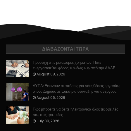
ΔΙΑΒΑΖΟΝΤΑΙ ΤΩΡΑ
Προσοχή στις μεταφορές χρημάτων: Πότε
ενεργοποιείται φόρος 10% έως 40% από την ΑΑΔΕ
August 08, 2026
ΔΥΠΑ: Ξεκινούν οι αιτήσεις για νέες θέσεις εργασίας
στους Δήμους με Ευκαιρία σύνταξης για ανέργους
August 06, 2026
Πως μπορείτε να δείτε ηλεκτρονικά όλες τις οφειλές
σας στις τράπεζες
July 30, 2026